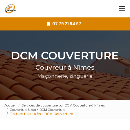
Aller
au
contenu
principal
07 79 21 84 97
Couvreur à Nîmes
Maçonnerie, zinguerie
Accueil
Services de couverture par DCM Couverture à Nîmes
Couverture Uzès - DCM Couverture
Toiture tuile Uzès - DCM Couverture