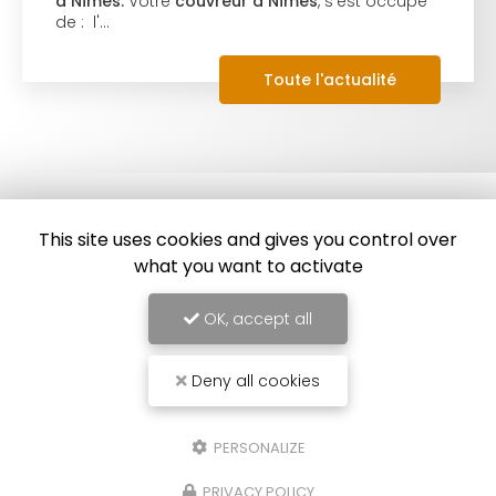
à Nîmes.
Votre
couvreur à Nîmes
, s'est occupé
de : l'…
Toute l'actualité
This site uses cookies and gives you control over
what you want to activate
OK, accept all
Deny all cookies
Couvreur à Nîmes
86 impasse des Orchidées
PERSONALIZE
30000 Nîmes
PRIVACY POLICY