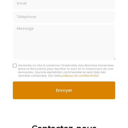
Email
Téléphone
Message
J'autorise ce site à conserver l'ensemble des données transmises
dans ce formulaire pour faciliter le suivi et le traitement de ma
demande.
(Aucune exploitation commerciale ne sera faite des
données conservées. Voir notre
politique de confidentialité
)