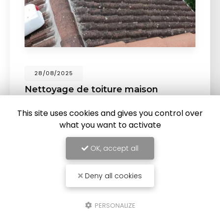
28/08/2025
Nettoyage de toiture maison
individuelle à Nîmes.
This site uses cookies and gives you control over
DCM Couverture
est intervenu pour le
what you want to activate
nettoyage de toiture d'une maison individuelle
à Nîmes.
Votre
couvreur à Nîmes
, s'est occupé
de : l'…
OK, accept all
Toute l'actualité
Deny all cookies
PERSONALIZE