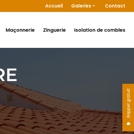
 secondaire
Accueil
Galeries
Contact
Couverture
Charpente
Maçonnerie
Zinguerie
Isolation de combles
Maçonnerie
Zinguerie
Isolation de combles
Rappel gratuit