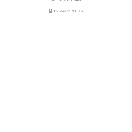
86 impasse des Orchidées
30000 Nîmes
PRIVACY POLICY
07 79 21 84 97
Lundi au vendredi :
7h - 18h
Voir
+
d'infos sur
facebook
Envoyez un message
Nom Prénom
Société
Email