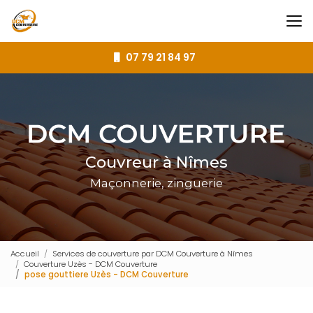
Aller
au
contenu
principal
07 79 21 84 97
Couvreur à Nîmes
Maçonnerie, zinguerie
Accueil
Services de couverture par DCM Couverture à Nîmes
Couverture Uzès - DCM Couverture
pose gouttiere Uzès - DCM Couverture