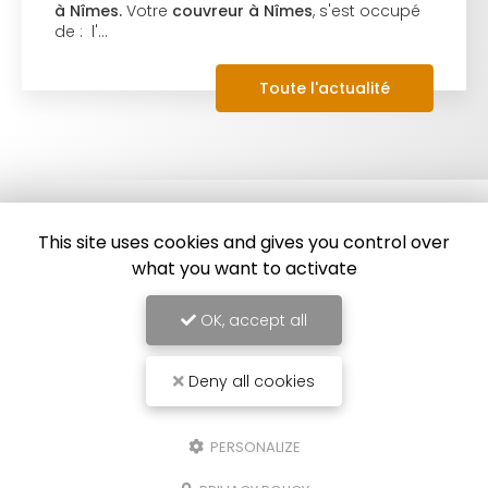
à Nîmes.
Votre
couvreur à Nîmes
, s'est occupé
de : l'…
Toute l'actualité
This site uses cookies and gives you control over
what you want to activate
OK, accept all
Deny all cookies
Couvreur à Nîmes
86 impasse des Orchidées
PERSONALIZE
30000 Nîmes