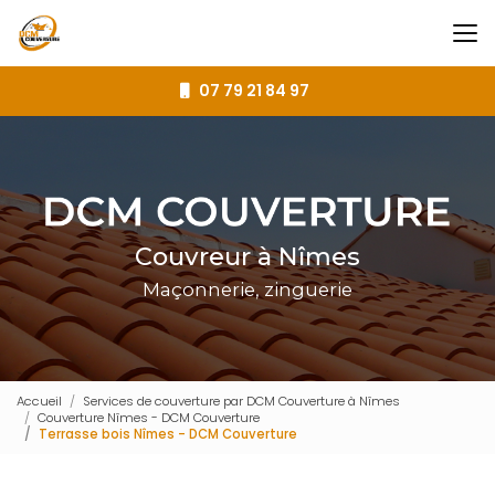
Aller
au
contenu
principal
07 79 21 84 97
Couvreur à Nîmes
Maçonnerie, zinguerie
Accueil
Services de couverture par DCM Couverture à Nîmes
Couverture Nîmes - DCM Couverture
Terrasse bois Nîmes - DCM Couverture