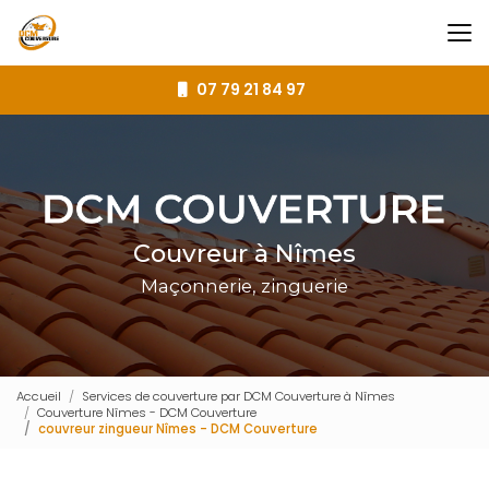
Aller
au
contenu
principal
07 79 21 84 97
Couvreur à Nîmes
Maçonnerie, zinguerie
Accueil
Services de couverture par DCM Couverture à Nîmes
Couverture Nîmes - DCM Couverture
couvreur zingueur Nîmes - DCM Couverture