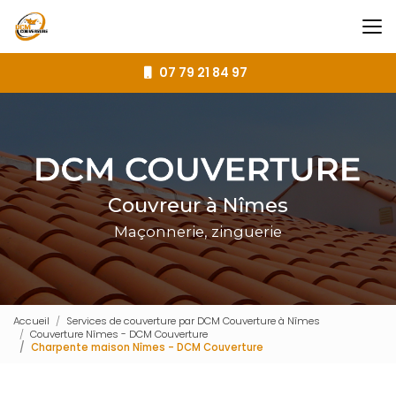
Aller
au
contenu
principal
07 79 21 84 97
Couvreur à Nîmes
Maçonnerie, zinguerie
Accueil
Services de couverture par DCM Couverture à Nîmes
Couverture Nîmes - DCM Couverture
Charpente maison Nîmes - DCM Couverture