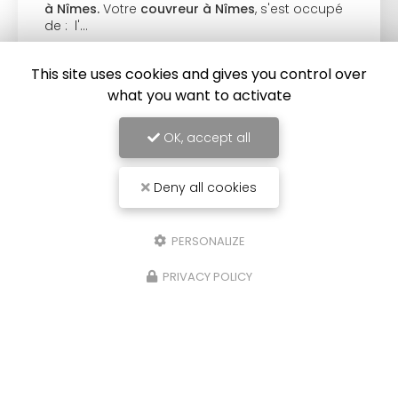
à Nîmes.
Votre
couvreur à Nîmes
, s'est occupé
de : l'…
Toute l'actualité
This site uses cookies and gives you control over
what you want to activate
OK, accept all
Deny all cookies
PERSONALIZE
PRIVACY POLICY
Couvreur à Nîmes
86 impasse des Orchidées
30000 Nîmes