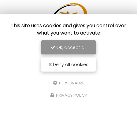
This site uses cookies and gives you control over
what you want to activate
OK, accept all
Couvreur à Nîmes
86 impasse des Orchidées
Deny all cookies
30000 Nîmes
07 79 21 84 97
PERSONALIZE
Lundi au vendredi :
7h - 18h
PRIVACY POLICY
Voir
+
d'infos sur
facebook