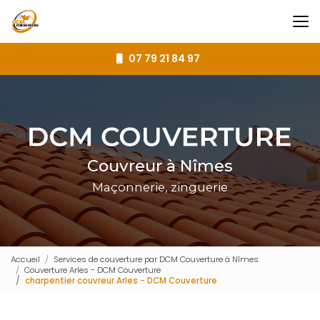
Aller
au
contenu
principal
07 79 21 84 97
Couvreur à Nîmes
Maçonnerie, zinguerie
Accueil
Services de couverture par DCM Couverture à Nîmes
Couverture Arles - DCM Couverture
charpentier couvreur Arles - DCM Couverture